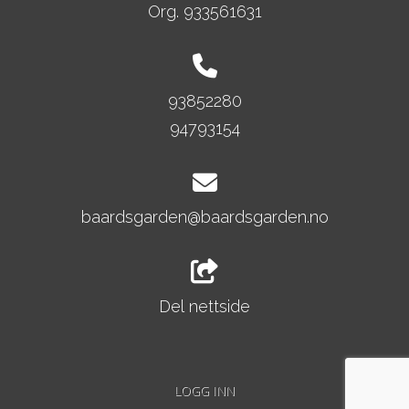
Org. 933561631
93852280
94793154
baardsgarden@baardsgarden.no
Del nettside
LOGG INN